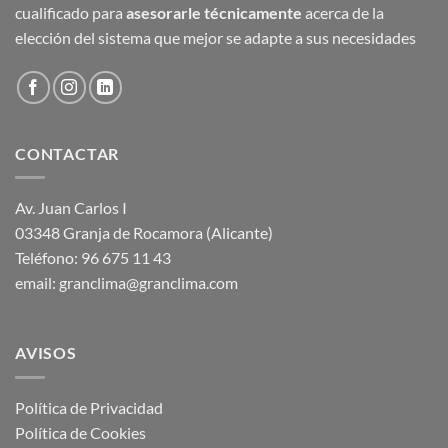
cualificado para
asesorarle técnicamente
acerca de la
elección del sistema que mejor se adapte a sus necesidades
CONTACTAR
Av. Juan Carlos I
03348 Granja de Rocamora (Alicante)
Teléfono: 96 675 11 43
email: granclima@granclima.com
AVISOS
Política de Privacidad
Política de Cookies